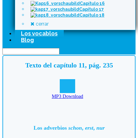
Capítulo 16
Capítulo 17
Capítulo 18
cerrar
Los vocablos
Blog
Texto del capítulo 11, pág. 235
MP3 Download
Los adverbios
schon
,
erst
,
nur