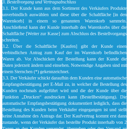
3. Bestellvorgang und Vertragsabschluss
3.1. Der Kunde kann aus dem Sortiment des Verkäufers Produkte
unverbindlich auswählen und diese über die Schaltfläche [in den
Warenkorb] in einem so genannten Warenkorb sammeln.
Anschließend kann der Kunde innerhalb des Warenkorbs über die
Schaltfläche [Weiter zur Kasse] zum Abschluss des Bestellvorgangs
schreiten.
3.2. Über die Schaltfläche [Kaufen] gibt der Kunde einen
verbindlichen Antrag zum Kauf der im Warenkorb befindlichen
Waren ab. Vor Abschicken der Bestellung kann der Kunde die
Daten jederzeit ändern und einsehen. Notwendige Angaben sind mit
einem Sternchen (*) gekennzeichnet.
3.3. Der Verkäufer schickt daraufhin dem Kunden eine automatische
Empfangsbestätigung per E-Mail zu, in welcher die Bestellung des
Kunden nochmals aufgeführt wird und die der Kunde über die
Funktion „Drucken“ ausdrucken kann (Bestellbestätigung). Die
automatische Empfangsbestätigung dokumentiert lediglich, dass die
Bestellung des Kunden beim Verkäufer eingegangen ist und stellt
keine Annahme des Antrags dar. Der Kaufvertrag kommt erst dann
zustande, wenn der Verkäufer das bestellte Produkt innerhalb von 2
Tagen an den Kunden versendet, übergeben oder den Versand an