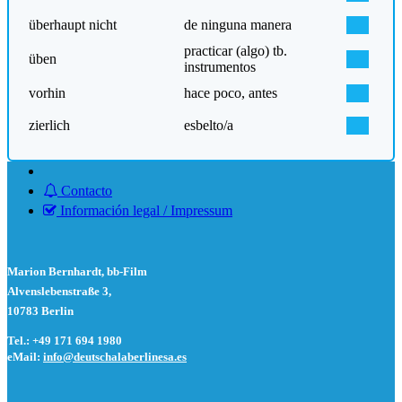
überhaupt nicht
de ninguna manera
practicar (algo) tb.
üben
instrumentos
vorhin
hace poco, antes
zierlich
esbelto/a
Contacto
Información legal / Impressum
Marion Bernhardt, bb-Film
Alvenslebenstraße 3,
10783 Berlin
Tel.: +49 171 694 1980
eMail:
info@deutschalaberlinesa.es