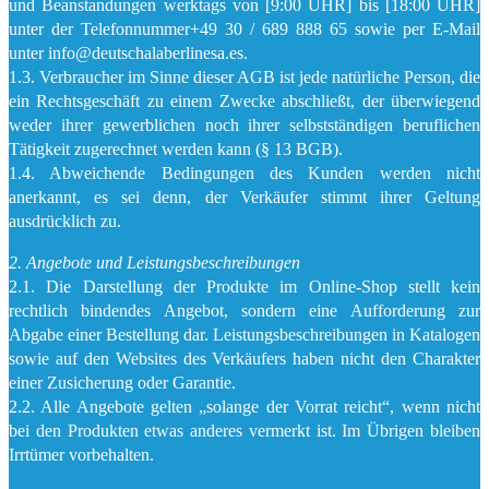
und Beanstandungen werktags von [9:00 UHR] bis [18:00 UHR]
unter der Telefonnummer+49 30 / 689 888 65 sowie per E-Mail
unter info@deutschalaberlinesa.es.
1.3. Verbraucher im Sinne dieser AGB ist jede natürliche Person, die
ein Rechtsgeschäft zu einem Zwecke abschließt, der überwiegend
weder ihrer gewerblichen noch ihrer selbstständigen beruflichen
Tätigkeit zugerechnet werden kann (§ 13 BGB).
1.4. Abweichende Bedingungen des Kunden werden nicht
anerkannt, es sei denn, der Verkäufer stimmt ihrer Geltung
ausdrücklich zu.
2. Angebote und Leistungsbeschreibungen
2.1. Die Darstellung der Produkte im Online-Shop stellt kein
rechtlich bindendes Angebot, sondern eine Aufforderung zur
Abgabe einer Bestellung dar. Leistungsbeschreibungen in Katalogen
sowie auf den Websites des Verkäufers haben nicht den Charakter
einer Zusicherung oder Garantie.
2.2. Alle Angebote gelten „solange der Vorrat reicht“, wenn nicht
bei den Produkten etwas anderes vermerkt ist. Im Übrigen bleiben
Irrtümer vorbehalten.