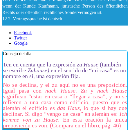
wenn der Kunde Kaufmann, juristische Person des öffentlichen
Rechts oder öffentlich-rechtliches Sondervermögen ist.
12.2. Vertragssprache ist deutsch.
Facebook
Twitter
Google
Consejo del día
Ten en cuenta que la expresión
zu Hause
(también
se escribe
Zuhause)
en el sentido de “mi casa” es un
nombre en sí, una expresión fija.
No se declina, y el zu aquí no es una preposición.
Igual pasa con
nach Hause
.
Zu
y
nach Hause
significan “estar en casa o “llegar a casa”; y no se
refieren a una casa como edificio, puesto que es
alemán el edificio es
das Haus
, lo que si hay que
declinar. Si digo “vengo de casa” en alemán es:
Ich
komme von zu Hause
. En esta oración la unica
preposición es von. (Compara en el libro, pág. 46)