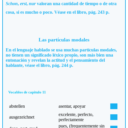
Schon
,
erst
,
nur
valoran una cantidad de tiempo o de otra
cosa, si es mucho o poco. Véase en el libro, pág. 243 p.
Las partículas modales
En el lenguaje hablado se usa muchas partículas modales,
no tienen un significado léxico propio, son más bien una
entonación y revelan la actitud y el pensamiento del
hablante, véase el libro, pág. 244 p.
Vocablos de capitulo 11
abstellen
asentar, apoyar
excelente, perfecto,
ausgezeichnet
perfectamente
pues, (frequentemente sin