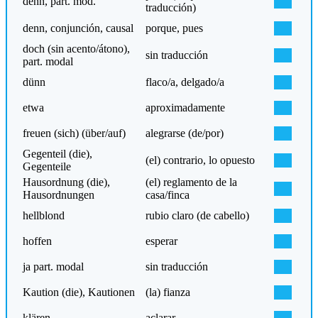
denn, part. mod.
traducción)
denn, conjunción, causal
porque, pues
doch (sin acento/átono),
sin traducción
part. modal
dünn
flaco/a, delgado/a
etwa
aproximadamente
freuen (sich) (über/auf)
alegrarse (de/por)
Gegenteil (die),
(el) contrario, lo opuesto
Gegenteile
Hausordnung (die),
(el) reglamento de la
Hausordnungen
casa/finca
hellblond
rubio claro (de cabello)
hoffen
esperar
ja part. modal
sin traducción
Kaution (die), Kautionen
(la) fianza
klären
aclarar