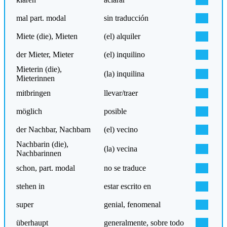
mal part. modal
sin traducción
Miete (die), Mieten
(el) alquiler
der Mieter, Mieter
(el) inquilino
Mieterin (die),
(la) inquilina
Mieterinnen
mitbringen
llevar/traer
möglich
posible
der Nachbar, Nachbarn
(el) vecino
Nachbarin (die),
(la) vecina
Nachbarinnen
schon, part. modal
no se traduce
stehen in
estar escrito en
super
genial, fenomenal
überhaupt
generalmente, sobre todo