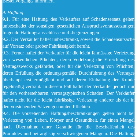
Bestellvorgangs informiert.
9. Haftung
9.1. Für eine Haftung des Verkäufers auf Schadensersatz gelten
unbeschadet der sonstigen gesetzlichen Anspruchsvoraussetzungen
folgende Haftungsausschlüsse und -begrenzungen.
9.2. Der Verkäufer haftet unbeschränkt, soweit die Schadensursache
auf Vorsatz oder grober Fahrlässigkeit beruht.
9.3. Ferner haftet der Verkäufer für die leicht fahrlässige Verletzung
von wesentlichen Pflichten, deren Verletzung die Erreichung des
Vertragszwecks gefährdet, oder für die Verletzung von Pflichten,
deren Erfüllung die ordnungsgemäße Durchführung des Vertrages
überhaupt erst ermöglicht und auf deren Einhaltung der Kunde
regelmäßig vertraut. In diesem Fall haftet der Verkäufer jedoch nur
für den vorhersehbaren, vertragstypischen Schaden. Der Verkäufer
haftet nicht für die leicht fahrlässige Verletzung anderer als der in
den vorstehenden Sätzen genannten Pflichten.
9.4. Die vorstehenden Haftungsbeschränkungen gelten nicht bei
Verletzung von Leben, Körper und Gesundheit, für einen Mangel
nach Übernahme einer Garantie für die Beschaffenheit des
Produktes und bei arglistig verschwiegenen Mängeln. Die Haftung