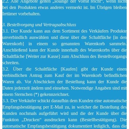
2.2. Alle Angebote gelten „solange der Vorrat reicht“, wenn nicht
bei den Produkten etwas anderes vermerkt ist. Im Übrigen bleiben
Irrtümer vorbehalten.
3. Bestellvorgang und Vertragsabschluss
3.1. Der Kunde kann aus dem Sortiment des Verkäufers Produkte
unverbindlich auswählen und diese über die Schaltfläche [in den
Warenkorb] in einem so genannten Warenkorb sammeln.
Anschließend kann der Kunde innerhalb des Warenkorbs über die
Schaltfläche [Weiter zur Kasse] zum Abschluss des Bestellvorgangs
schreiten.
3.2. Über die Schaltfläche [Kaufen] gibt der Kunde einen
verbindlichen Antrag zum Kauf der im Warenkorb befindlichen
Waren ab. Vor Abschicken der Bestellung kann der Kunde die
Daten jederzeit ändern und einsehen. Notwendige Angaben sind mit
einem Sternchen (*) gekennzeichnet.
3.3. Der Verkäufer schickt daraufhin dem Kunden eine automatische
Empfangsbestätigung per E-Mail zu, in welcher die Bestellung des
Kunden nochmals aufgeführt wird und die der Kunde über die
Funktion „Drucken“ ausdrucken kann (Bestellbestätigung). Die
automatische Empfangsbestätigung dokumentiert lediglich, dass die