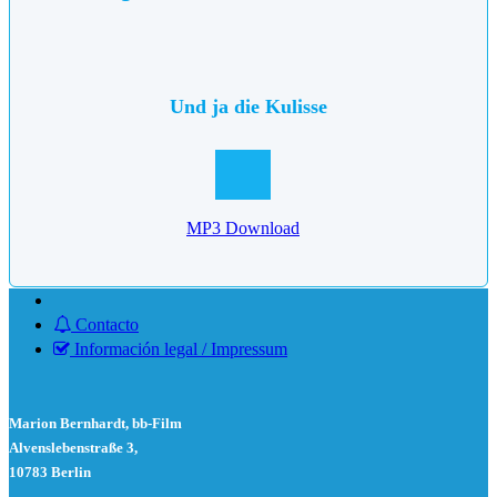
Und ja die Kulisse
MP3 Download
Contacto
Información legal / Impressum
Marion Bernhardt, bb-Film
Alvenslebenstraße 3,
10783 Berlin